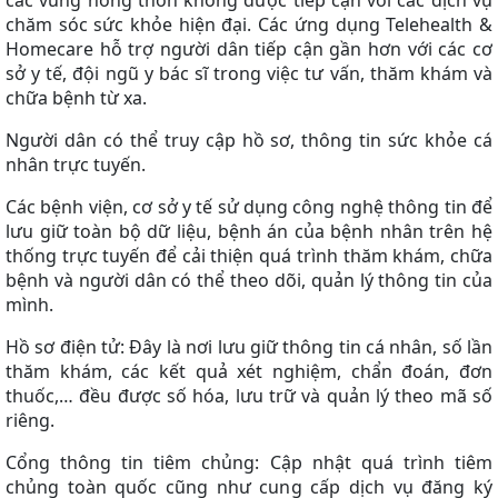
các vùng nông thôn không được tiếp cận với các dịch vụ
chăm sóc sức khỏe hiện đại. Các ứng dụng Telehealth &
Homecare hỗ trợ người dân tiếp cận gần hơn với các cơ
sở y tế, đội ngũ y bác sĩ trong việc tư vấn, thăm khám và
chữa bệnh từ xa.
Người dân có thể truy cập hồ sơ, thông tin sức khỏe cá
nhân trực tuyến.
Các bệnh viện, cơ sở y tế sử dụng công nghệ thông tin để
lưu giữ toàn bộ dữ liệu, bệnh án của bệnh nhân trên hệ
thống trực tuyến để cải thiện quá trình thăm khám, chữa
bệnh và người dân có thể theo dõi, quản lý thông tin của
mình.
Hồ sơ điện tử: Đây là nơi lưu giữ thông tin cá nhân, số lần
thăm khám, các kết quả xét nghiệm, chẩn đoán, đơn
thuốc,… đều được số hóa, lưu trữ và quản lý theo mã số
riêng.
Cổng thông tin tiêm chủng: Cập nhật quá trình tiêm
chủng toàn quốc cũng như cung cấp dịch vụ đăng ký