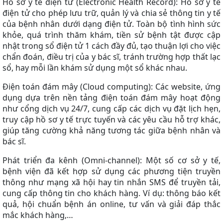
Hồ sơ y tế điện tử (Electronic Health Record): Hồ sơ y tế
điện tử cho phép lưu trữ, quản lý và chia sẻ thông tin y tế
của bệnh nhân dưới dạng điện tử. Toàn bộ tình hình sức
khỏe, quá trình thăm khám, tiền sử bệnh tật được cập
nhật trong sổ điện tử 1 cách đầy đủ, tạo thuận lợi cho việc
chẩn đoán, điều trị của y bác sĩ, tránh trường hợp thất lạc
sổ, hay mỗi lần khám sử dụng một sổ khác nhau.
Điện toán đám mây (Cloud computing): Các website, ứng
dụng dựa trên nền tảng điện toán đám mây hoạt động
như cổng dịch vụ 24/7, cung cấp các dịch vụ đặt lịch hẹn,
truy cập hồ sơ y tế trực tuyến và các yêu cầu hỗ trợ khác,
giúp tăng cường khả năng tương tác giữa bệnh nhân và
bác sĩ.
Phát triển đa kênh (Omni-channel): Một số cơ sở y tế,
bệnh viện đã kết hợp sử dụng các phương tiện truyền
thông như mạng xã hội hay tin nhắn SMS để truyền tải,
cung cấp thông tin cho khách hàng. Ví dụ: thông báo kết
quả, hội chuẩn bệnh án online, tư vấn và giải đáp thắc
mắc khách hàng,…