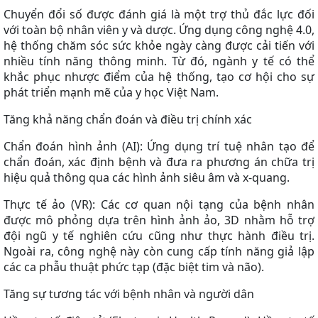
Chuyển đổi số được đánh giá là một trợ thủ đắc lực đối
với toàn bộ nhân viên y và dược. Ứng dụng công nghệ 4.0,
hệ thống chăm sóc sức khỏe ngày càng được cải tiến với
nhiều tính năng thông minh. Từ đó, ngành y tế có thể
khắc phục nhược điểm của hệ thống, tạo cơ hội cho sự
phát triển mạnh mẽ của y học Việt Nam.
Tăng khả năng chẩn đoán và điều trị chính xác
Chẩn đoán hình ảnh (AI): Ứng dụng trí tuệ nhân tạo để
chẩn đoán, xác định bệnh và đưa ra phương án chữa trị
hiệu quả thông qua các hình ảnh siêu âm và x-quang.
Thực tế ảo (VR): Các cơ quan nội tạng của bệnh nhân
được mô phỏng dựa trên hình ảnh ảo, 3D nhằm hỗ trợ
đội ngũ y tế nghiên cứu cũng như thực hành điều trị.
Ngoài ra, công nghệ này còn cung cấp tính năng giả lập
các ca phẫu thuật phức tạp (đặc biệt tim và não).
Tăng sự tương tác với bệnh nhân và người dân