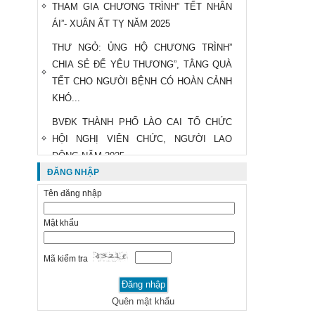
THAM GIA CHƯƠNG TRÌNH” TẾT NHÂN
ÁI”- XUÂN ẤT TỴ NĂM 2025
THƯ NGỎ: ỦNG HỘ CHƯƠNG TRÌNH”
CHIA SẺ ĐỂ YÊU THƯƠNG”, TẰNG QUÀ
TẾT CHO NGƯỜI BỆNH CÓ HOÀN CẢNH
KHÓ...
BVĐK THÀNH PHỐ LÀO CAI TỔ CHỨC
HỘI NGHỊ VIÊN CHỨC, NGƯỜI LAO
ĐỘNG NĂM 2025
ĐĂNG NHẬP
THÔNG BÁO THAY ĐỔI GIÁ DỊCH VỤ
Tên đăng nhập
KHÁM CHỮA BỆNH
HỘI CHỮ THẬP ĐỎ Y TẾ THÀNH PHỐ:
Mật khẩu
ĐỠ ĐẦU 02 HỌC SINH CÓ HOÀN CẢNH
DẶC BIỆT KHÓ KHĂN
Mã kiểm tra
KHÁM SỨC KHOẺ ĐỊNH KỲ CHO CÁN BỘ
THUỘC DIỆN BAN THƯỜNG VỤ QUẢN LÝ
Quên mật khẩu
ĐỢT II VÀ ĐẢNG VIÊN HUY HIỆU 30...