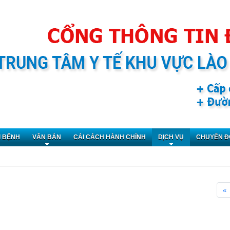
I BỆNH
VĂN BẢN
CẢI CÁCH HÀNH CHÍNH
DỊCH VỤ
CHUYỂN Đ
«