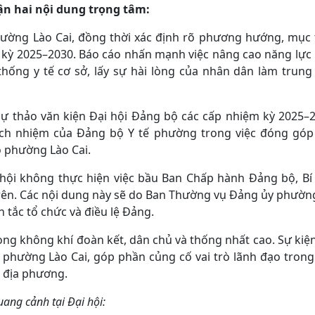
uận hai nội dung trọng tâm:
hường Lào Cai, đồng thời xác định rõ phương hướng, mục t
 kỳ 2025–2030. Báo cáo nhấn mạnh việc nâng cao năng lực 
thống y tế cơ sở, lấy sự hài lòng của nhân dân làm trung
 dự thảo văn kiện Đại hội Đảng bộ các cấp nhiệm kỳ 2025–
rách nhiệm của Đảng bộ Y tế phường trong việc đóng góp
ộ phường Lào Cai.
 hội không thực hiện việc bầu Ban Chấp hành Đảng bộ, Bí 
 trên. Các nội dung này sẽ do Ban Thường vụ Đảng ủy phườn
tắc tổ chức và điều lệ Đảng.
rong không khí đoàn kết, dân chủ và thống nhất cao. Sự ki
ế phường Lào Cai, góp phần củng cố vai trò lãnh đạo trong
i địa phương.
ang cảnh tại Đại hội: