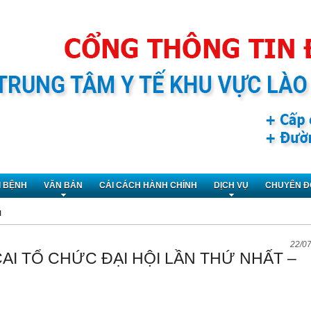
I BỆNH
VĂN BẢN
CẢI CÁCH HÀNH CHÍNH
DỊCH VỤ
CHUYỂN Đ
N
22/0
AI TỔ CHỨC ĐẠI HỘI LẦN THỨ NHẤT –