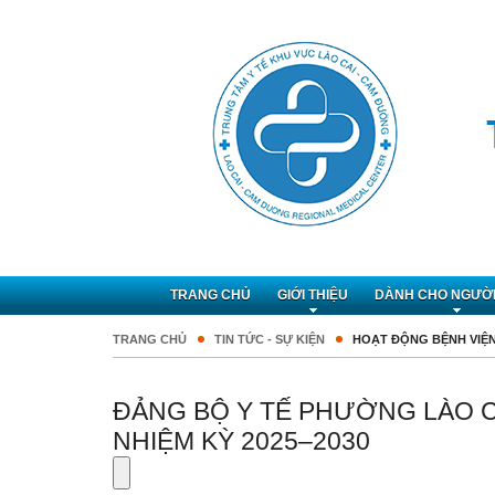
TRANG CHỦ
GIỚI THIỆU
DÀNH CHO NGƯỜ
TRANG CHỦ
TIN TỨC - SỰ KIỆN
HOẠT ĐỘNG BỆNH VIỆ
ĐẢNG BỘ Y TẾ PHƯỜNG LÀO C
NHIỆM KỲ 2025–2030