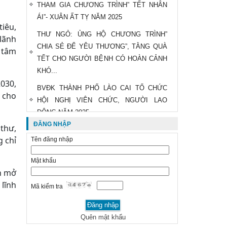
THAM GIA CHƯƠNG TRÌNH” TẾT NHÂN
ÁI”- XUÂN ẤT TỴ NĂM 2025
iêu,
THƯ NGỎ: ỦNG HỘ CHƯƠNG TRÌNH”
lãnh
CHIA SẺ ĐỂ YÊU THƯƠNG”, TẰNG QUÀ
 tâm
TẾT CHO NGƯỜI BỆNH CÓ HOÀN CẢNH
KHÓ...
2030,
BVĐK THÀNH PHỐ LÀO CAI TỔ CHỨC
 cho
HỘI NGHỊ VIÊN CHỨC, NGƯỜI LAO
ĐỘNG NĂM 2025
ĐĂNG NHẬP
thư,
THÔNG BÁO THAY ĐỔI GIÁ DỊCH VỤ
g chỉ
Tên đăng nhập
KHÁM CHỮA BỆNH
HỘI CHỮ THẬP ĐỎ Y TẾ THÀNH PHỐ:
Mật khẩu
ện mở
ĐỠ ĐẦU 02 HỌC SINH CÓ HOÀN CẢNH
 lĩnh
DẶC BIỆT KHÓ KHĂN
Mã kiểm tra
KHÁM SỨC KHOẺ ĐỊNH KỲ CHO CÁN BỘ
THUỘC DIỆN BAN THƯỜNG VỤ QUẢN LÝ
Quên mật khẩu
ĐỢT II VÀ ĐẢNG VIÊN HUY HIỆU 30...