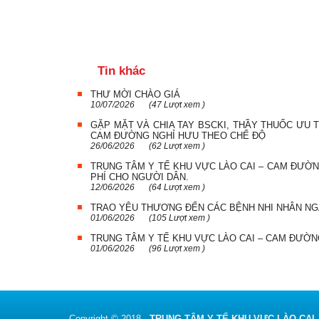
Tin khác
THƯ MỜI CHÀO GIÁ
10/07/2026
(47 Lượt xem )
GẶP MẶT VÀ CHIA TAY BSCKI, THẦY THUỐC ƯU 
CAM ĐƯỜNG NGHỈ HƯU THEO CHẾ ĐỘ
26/06/2026
(62 Lượt xem )
TRUNG TÂM Y TẾ KHU VỰC LÀO CAI – CAM ĐƯỜN
PHÍ CHO NGƯỜI DÂN.
12/06/2026
(64 Lượt xem )
TRAO YÊU THƯƠNG ĐẾN CÁC BỆNH NHI NHÂN NGÀ
01/06/2026
(105 Lượt xem )
TRUNG TÂM Y TẾ KHU VỰC LÀO CAI – CAM ĐƯỜN
01/06/2026
(96 Lượt xem )
Copyright © 2018 -
TRUNG TÂM Y TẾ KHU VỰC LÀO CAI