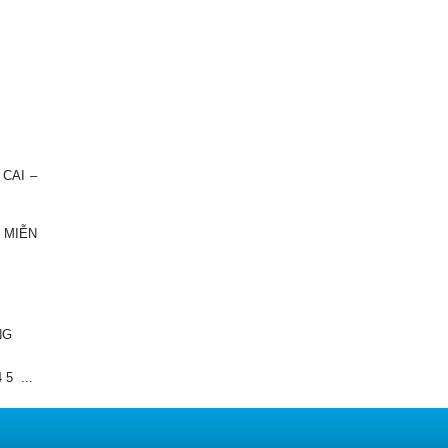
CAI –
 MIỄN
NG
4
5
...