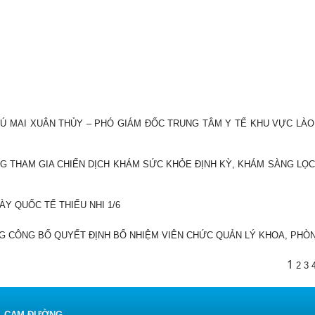
TÚ MAI XUÂN THỦY – PHÓ GIÁM ĐỐC TRUNG TÂM Y TẾ KHU VỰC LÀO 
G THAM GIA CHIẾN DỊCH KHÁM SỨC KHỎE ĐỊNH KỲ, KHÁM SÀNG LỌC
Y QUỐC TẾ THIẾU NHI 1/6
G CÔNG BỐ QUYẾT ĐỊNH BỔ NHIỆM VIÊN CHỨC QUẢN LÝ KHOA, PHÒ
1
2
3
 - CAM ĐƯỜNG