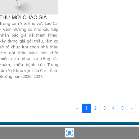
THƯ MỜI CHÀO GIÁ
Trung tâm Y tế khu vực Lào Cai
– Cam Đường có nhu cầu tiếp
nhận báo giá để tham khảo,
xây dựng giá gói thầu, làm cơ
sở tổ chức lựa chọn nhà thầu
cho gói thầu Mua hóa chất
miễn dịch phục vụ công tác
khám, chữa bệnh của Trung
tâm Y tế khu vực Lào Cai – Cam
Đường năm 2026–2027.
«
1
2
3
4
5
»