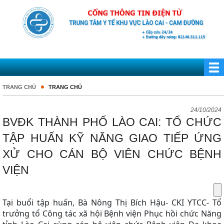
TRANG CHỦ
TRANG CHỦ
24/10/2024
BVĐK THÀNH PHỐ LÀO CAI: TỔ CHỨC
TẬP HUẤN KỸ NĂNG GIAO TIẾP ỨNG
XỬ CHO CÁN BỘ VIÊN CHỨC BỆNH
VIỆN
Tại buổi tập huấn, Bà Nông Thị Bích Hậu- CKI YTCC- Tổ
trưởng tổ Công tác xã hội Bệnh viện Phục hồi chức Năng