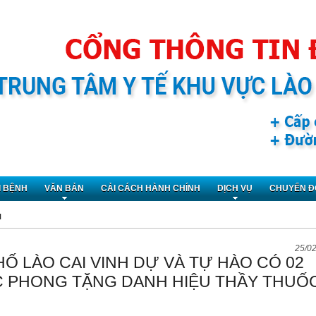
I BỆNH
VĂN BẢN
CẢI CÁCH HÀNH CHÍNH
DỊCH VỤ
CHUYỂN Đ
N
25/0
Ố LÀO CAI VINH DỰ VÀ TỰ HÀO CÓ 02
C PHONG TẶNG DANH HIỆU THẦY THUỐ