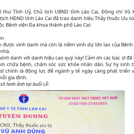
Bí thư Tỉnh Uỷ, Chủ tịch UBND tỉnh Lào Cai, Đồng chí Vũ 
 tịch HĐND tỉnh Lào Cai đã trao danh hiệu Thầy thuốc Ưu t
ộc Bệnh viện Đa khoa thành phố Lào Cai:
iện
n được vinh danh mà còn là niềm vinh dự lớn lao của Bệnh
 nhà.
 vinh danh với danh hiệu cao quý này! Cảm ơn các bác sĩ đã
hám chữa bệnh, chăm sóc sức khỏe nhân dân. Sự hy sinh 
ĩ chính là động lực để ngành y tế ngày càng phát triển 
ỗi gia đình.
số hình ảnh tại buổi Lễ: