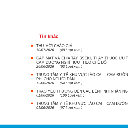
Tin khác
THƯ MỜI CHÀO GIÁ
10/07/2026
(48 Lượt xem )
GẶP MẶT VÀ CHIA TAY BSCKI, THẦY THUỐC ƯU 
CAM ĐƯỜNG NGHỈ HƯU THEO CHẾ ĐỘ
26/06/2026
(63 Lượt xem )
TRUNG TÂM Y TẾ KHU VỰC LÀO CAI – CAM ĐƯỜN
PHÍ CHO NGƯỜI DÂN.
12/06/2026
(64 Lượt xem )
TRAO YÊU THƯƠNG ĐẾN CÁC BỆNH NHI NHÂN NGÀ
01/06/2026
(106 Lượt xem )
TRUNG TÂM Y TẾ KHU VỰC LÀO CAI – CAM ĐƯỜN
01/06/2026
(97 Lượt xem )