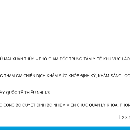
TÚ MAI XUÂN THỦY – PHÓ GIÁM ĐỐC TRUNG TÂM Y TẾ KHU VỰC LÀO 
G THAM GIA CHIẾN DỊCH KHÁM SỨC KHỎE ĐỊNH KỲ, KHÁM SÀNG LỌC
Y QUỐC TẾ THIẾU NHI 1/6
G CÔNG BỐ QUYẾT ĐỊNH BỔ NHIỆM VIÊN CHỨC QUẢN LÝ KHOA, PHÒ
1
2
3