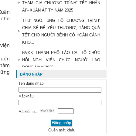
THAM GIA CHƯƠNG TRÌNH” TẾT NHÂN
ÁI”- XUÂN ẤT TỴ NĂM 2025
Xuân
ú cho
THƯ NGỎ: ỦNG HỘ CHƯƠNG TRÌNH”
CHIA SẺ ĐỂ YÊU THƯƠNG”, TẰNG QUÀ
TẾT CHO NGƯỜI BỆNH CÓ HOÀN CẢNH
KHÓ...
 viện
BVĐK THÀNH PHỐ LÀO CAI TỔ CHỨC
 luôn
HỘI NGHỊ VIÊN CHỨC, NGƯỜI LAO
thầm
ĐỘNG NĂM 2025
vững
ĐĂNG NHẬP
THÔNG BÁO THAY ĐỔI GIÁ DỊCH VỤ
Tên đăng nhập
KHÁM CHỮA BỆNH
HỘI CHỮ THẬP ĐỎ Y TẾ THÀNH PHỐ:
Mật khẩu
ĐỠ ĐẦU 02 HỌC SINH CÓ HOÀN CẢNH
DẶC BIỆT KHÓ KHĂN
Mã kiểm tra
KHÁM SỨC KHOẺ ĐỊNH KỲ CHO CÁN BỘ
THUỘC DIỆN BAN THƯỜNG VỤ QUẢN LÝ
Quên mật khẩu
ĐỢT II VÀ ĐẢNG VIÊN HUY HIỆU 30...