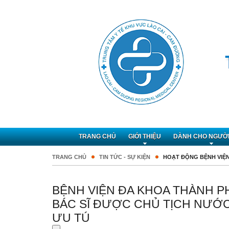
TRANG CHỦ
GIỚI THIỆU
DÀNH CHO NGƯỜ
TRANG CHỦ
TIN TỨC - SỰ KIỆN
HOẠT ĐỘNG BỆNH VIỆ
BỆNH VIỆN ĐA KHOA THÀNH PH
BÁC SĨ ĐƯỢC CHỦ TỊCH NƯỚ
ƯU TÚ