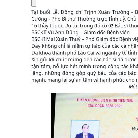
Tại buổi Lễ, Đồng chí Trịnh Xuân Trường - 
Cường - Phó Bí thư Thường trực Tỉnh uỷ, Chủ
16 thầy thuốc Ưu tú, trong đó có
𝟎𝟐
Bác sĩ thu
BSCKII Vũ Anh Dũng – Giám đốc Bệnh viện
BSCKI Mai Xuân Thuỷ – Phó Giám đốc Bệnh v
Đây không chỉ là niềm tự hào của các cá nhâ
Đa khoa thành phố Lào Cai và ngành y tế tỉnh
Xin gửi lời chúc mừng đến các bác sĩ đã được
tận tâm, nỗ lực hết mình trong công tác k
lặng, những đóng góp quý báu của các bác s
mạnh, mang lại sự an tâm và hạnh phúc cho m
Một 